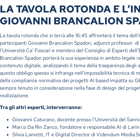
LA TAVOLA ROTONDA E L’I
GIOVANNI BRANCALION S
La tavola rotonda che si terrà alle 16:45 affronterà il tema dell’A
partecipanti
Giovanni Brancalion Spadon
, adjunct professor di 
l’Università Ca’ Foscari e membro del Consiglio di Esperti del
Brancalion Spadon porterà la sua esperienza in ambito legale rel
contenuto digitale, analizzando il tema della trasparenza degli 
questo obbligo spesso si infranga nell’impossibilità tecnica di m
della compliance normativa dei progetti AI based impatta su G
sempre tenuto in considerazione nella fase di design del proget
realizzazione.
Tra gli altri esperti, interverranno:
Giovanni Caturano, docente presso l’Università del Sann
Marco Da Rin Zanco, fondatore e responsabile AI di Lari
Silvia Lametti, IT e Digital Director di Videndum Media S