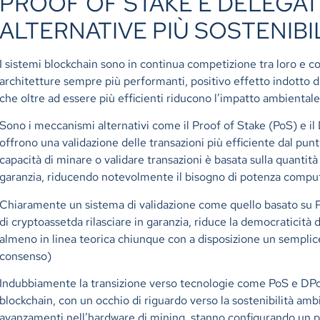
PROOF OF STAKE E DELEGAT
ALTERNATIVE PIÙ SOSTENIBI
I sistemi blockchain sono in continua competizione tra loro e c
architetture sempre più performanti, positivo effetto indotto di
che oltre ad essere più efficienti riducono l’impatto ambiental
Sono i meccanismi alternativi come il Proof of Stake (PoS) e i
offrono una validazione delle transazioni più efficiente dal punt
capacità di minare o validare transazioni è basata sulla quantit
garanzia, riducendo notevolmente il bisogno di potenza comput
Chiaramente un sistema di validazione come quello basato su PoS
di cryptoassetda rilasciare in garanzia, riduce la democraticit
almeno in linea teorica chiunque con a disposizione un semplic
consenso)
Indubbiamente la transizione verso tecnologie come PoS e DPoS
blockchain, con un occhio di riguardo verso la sostenibilità am
avanzamenti nell’hardware di mining, stanno configurando un 