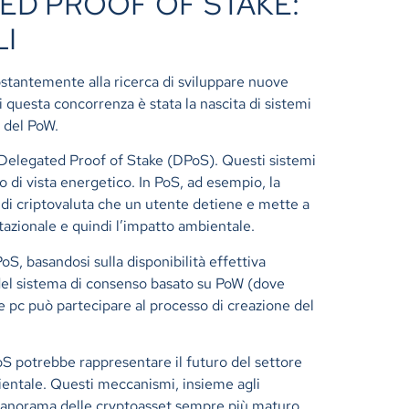
ED PROOF OF STAKE:
LI
ostantemente alla ricerca di sviluppare nuove
 questa concorrenza è stata la nascita di sistemi
e del PoW.
l Delegated Proof of Stake (DPoS). Questi sistemi
o di vista energetico. In PoS, ad esempio, la
à di criptovaluta che un utente detiene e mette a
azionale e quindi l’impatto ambientale.
, basandosi sulla disponibilità effettiva
à del sistema di consenso basato su PoW (dove
e pc può partecipare al processo di creazione del
 potrebbe rappresentare il futuro del settore
bientale. Questi meccanismi, insieme agli
panorama delle cryptoasset sempre più maturo,