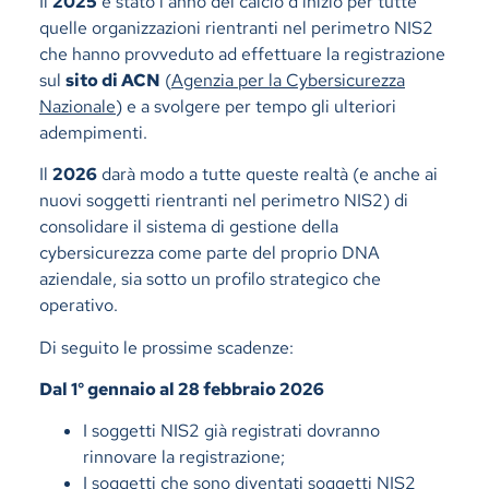
Il
2025
è stato l’anno del calcio d’inizio per tutte
quelle organizzazioni rientranti nel perimetro NIS2
che hanno provveduto ad effettuare la registrazione
sul
sito di ACN
(
Agenzia per la Cybersicurezza
Nazionale
) e a svolgere per tempo gli ulteriori
adempimenti.
Il
2026
darà modo a tutte queste realtà (e anche ai
nuovi soggetti rientranti nel perimetro NIS2) di
consolidare il sistema di gestione della
cybersicurezza come parte del proprio DNA
aziendale, sia sotto un profilo strategico che
operativo.
Di seguito le prossime scadenze:
Dal 1° gennaio al 28 febbraio 2026
I soggetti NIS2 già registrati dovranno
rinnovare la registrazione;
I soggetti che sono diventati soggetti NIS2