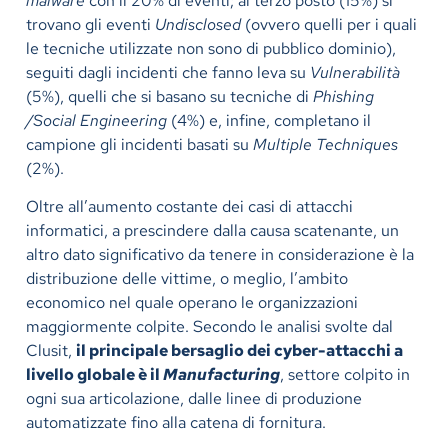
malware
con il 20% di eventi; al terzo posto (15%) si
trovano gli eventi
Undisclosed
(ovvero quelli per i quali
le tecniche utilizzate non sono di pubblico dominio),
seguiti dagli incidenti che fanno leva su
Vulnerabilità
(5%), quelli che si basano su tecniche di
Phishing
/Social Engineering
(4%) e, infine, completano il
campione gli incidenti basati su
Multiple Techniques
(2%).
Oltre all’aumento costante dei casi di attacchi
informatici, a prescindere dalla causa scatenante, un
altro dato significativo da tenere in considerazione è la
distribuzione delle vittime, o meglio, l’ambito
economico nel quale operano le organizzazioni
maggiormente colpite. Secondo le analisi svolte dal
Clusit,
il principale bersaglio dei cyber-attacchi a
livello globale è il
Manufacturing
, settore colpito in
ogni sua articolazione, dalle linee di produzione
automatizzate fino alla catena di fornitura.